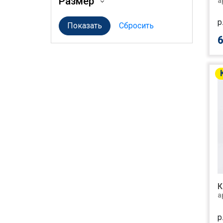
Размер
а
р
6
К
а
р