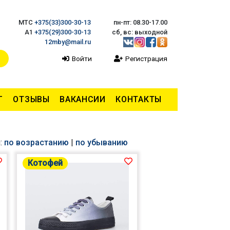
МТС
+375(33)300-30-13
пн-пт: 08.30-17.00
А1
+375(29)300-30-13
cб, вс: выходной
12mby@mail.ru
Войти
Регистрация
Г
ОТЗЫВЫ
ВАКАНСИИ
КОНТАКТЫ
:
по возрастанию
|
по убыванию
Котофей