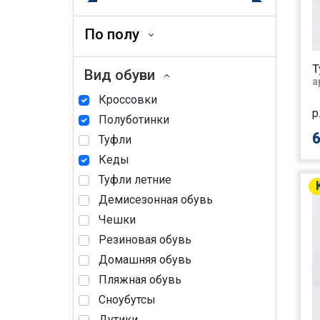
По полу
Т
Вид обуви
а
Кроссовки
р
Полуботинки
6
Туфли
Кеды
Туфли летние
Демисезонная обувь
Чешки
Резиновая обувь
Домашняя обувь
Пляжная обувь
Сноубутсы
Дутики