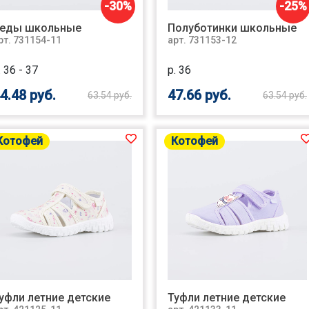
-30%
-25%
еды школьные
Полуботинки школьные
рт. 731154-11
арт. 731153-12
. 36 - 37
р. 36
4.48 руб.
47.66 руб.
63.54 руб.
63.54 руб.
Котофей
Котофей
уфли летние детские
Туфли летние детские