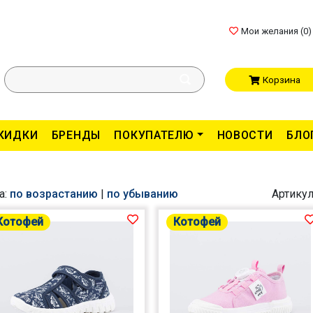
Мои желания (
0
)
Корзина
КИДКИ
БРЕНДЫ
ПОКУПАТЕЛЮ
НОВОСТИ
БЛО
а:
по возрастанию
|
по убыванию
Артикул
Котофей
Котофей