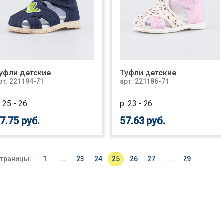
уфли детские
Туфли детские
рт. 221194-71
арт. 221186-71
. 25 - 26
р. 23 - 26
7.75 руб.
57.63 руб.
траницы:
1
...
23
24
25
26
27
...
29