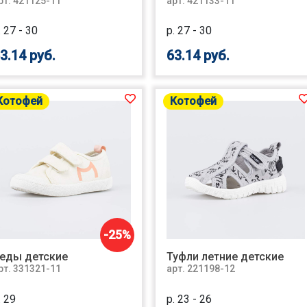
рт. 421125-11
арт. 421133-11
. 27 - 30
р. 27 - 30
3.14 руб.
63.14 руб.
Котофей
Котофей
-25%
еды детские
Туфли летние детские
рт. 331321-11
арт. 221198-12
. 29
р. 23 - 26